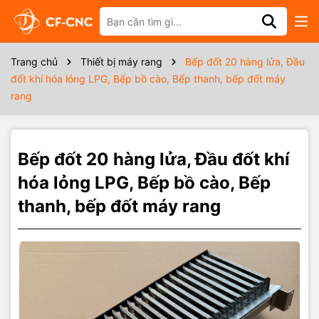
Thông số kỹ thuật
Tên sản phẩm: Bếp đốt thanh khí hóa lỏng
Trang chủ
Thiết bị máy rang
Bếp đốt 20 hàng lửa, Đầu
Hãng sản xuất: CF-CNC
đốt khí hóa lỏng LPG, Bếp bồ cào, Bếp thanh, bếp đốt máy
rang
Bảo hành: Không bảo hành
Nguyên liệu: Khí hóa lỏng LPG ( gas)
Bếp đốt 20 hàng lửa, Đầu đốt khí
Công suất đốt tối đa: 3kw/ hàng lửa ( VD bếp 4 hàng là
4x3=12kw, Khách hành có thể giảm công suất bằng cách kết hợp
hóa lỏng LPG, Bếp bồ cào, Bếp
van chỉnh lửa lớn nhỏ để giảm công suất xuống mức cần thiêt)
thanh, bếp đốt máy rang
Kích thước: Trong hình ảnh sản phẩm