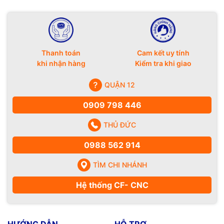
Thanh toán
Cam kết uy tính
khi nhận hàng
Kiểm tra khi giao
QUẬN 12
0909 798 446
THỦ ĐỨC
0988 562 914
TÌM CHI NHÁNH
Hệ thống CF- CNC
HƯỚNG DẪN
HỖ TRỢ