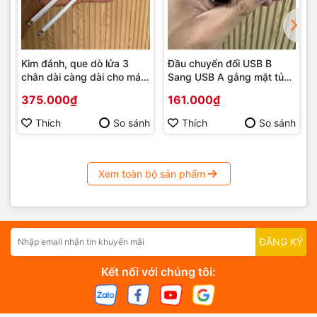
Kim đánh, que dò lửa 3
Đầu chuyển đổi USB B
chân dài càng dài cho máy
Sang USB A gắng mặt tủ
rang cà phê, lò sơn tĩnh
phi 22mm
375.000₫
161.000₫
điện
Thích
So sánh
Thích
So sánh
Xem toàn bộ sản phẩm
ĐĂNG KÝ
Kết nối với chúng tôi: