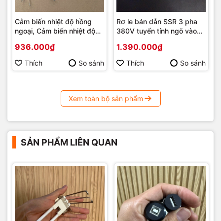
Cảm biến nhiệt độ hồng
Rơ le bán dẫn SSR 3 pha
ngoại, Cảm biến nhiệt độ
380V tuyến tính ngõ vào
đo không tiếp xúc ngõ Ra
4-20mA, 0-5V, 0-10V
936.000₫
1.390.000₫
4-20mA, 1-5Vdc, 2-10Vdc
Thích
So sánh
Thích
So sánh
Xem toàn bộ sản phẩm
SẢN PHẨM LIÊN QUAN