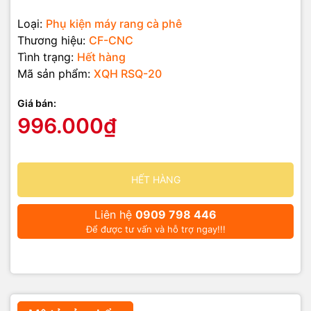
Loại:
Phụ kiện máy rang cà phê
Thương hiệu:
CF-CNC
Tình trạng:
Hết hàng
Mã sản phẩm:
XQH RSQ-20
Giá bán:
996.000₫
HẾT HÀNG
Liên hệ
0909 798 446
Để được tư vấn và hỗ trợ ngay!!!