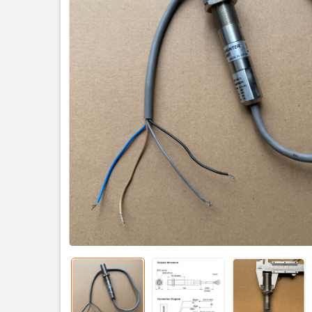
Tên sả phẩ
Nguồn cấp
Ngõ ra mặc
Dãy đo: 0-
Khoản các
Bề rộng mặ
cách từ 0-
vật thể cần
Tình trạng
Bảo hành: 
xuất xứ: 
Kích thước 