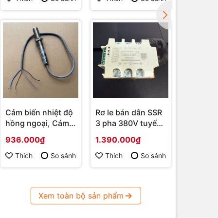
Cảm biến nhiệt độ
Rơ le bán dẫn SSR
Tủ điều 
hồng ngoại, Cảm
3 pha 380V tuyến
rang cà 
biến nhiệt độ đo
tính ngõ vào 4-
động dò
936.000₫
1.390.000₫
28.000
không tiếp xúc
20mA, 0-5V, 0-10V
Màn hình
ngõ Ra 4-20mA, 1-
Wecon, 
Thích
So sánh
Thích
So sánh
Thích
5Vdc, 2-10Vdc
Xem toàn bộ sản phẩm