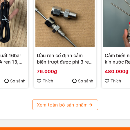
uất 16bar
Đầu ren cố định cảm
Cảm biến n
 ren 13,
biến trượt được phi 3 ren
kín nước Re
9,6 R1/8 ren M8
76.000₫
480.000₫
So sánh
Thích
So sánh
Thích
Xem toàn bộ sản phẩm