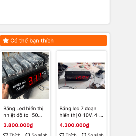
Có thể bạn thích
Bảng Led hiển thị
Bảng led 7 đoạn
Bảng le
nhiệt độ to -50
hiển thị 0-10V, 4-
nghiệp 4
đến 99,9 độ C
20mA
nhận gia
3.800.000₫
4.300.000₫
1.170.0
RS485
Thích
So sánh
Thích
So sánh
Thích