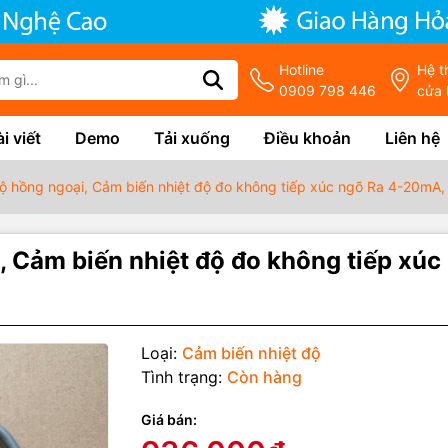
Hotline
Hệ t
0909 798 446
cửa 
i viết
Demo
Tải xuống
Điều khoản
Liên hệ
ộ hồng ngoại, Cảm biến nhiệt độ đo không tiếp xúc ngõ Ra 4-20mA,
, Cảm biến nhiệt độ đo không tiếp xúc
Loại:
Cảm biến nhiệt độ
Tình trạng:
Còn hàng
Giá bán:
g số kỹ thuật