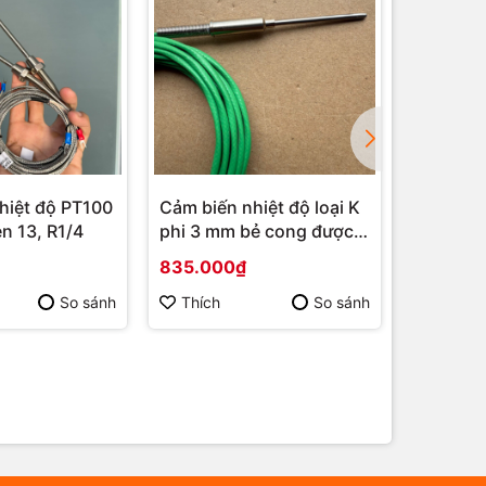
hiệt độ PT100
Cảm biến nhiệt độ loại K
Cảm biến
n 13, R1/4
phi 3 mm bẻ cong được,
phi 1.5
Tiêu chuẩn italia
835.000₫
721.000
So sánh
Thích
So sánh
Thích