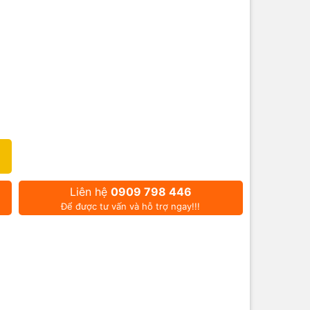
o khoản
ì bề rộng
ác)
Liên hệ
0909 798 446
Để được tư vấn và hỗ trợ ngay!!!