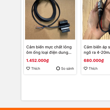
Cảm biến mực chất lỏng
Cảm biến áp s
ôm ống loại điện dung
ngõ ra 4-20mA
PF-GR30N
1/4
1.452.000₫
680.000₫
Thích
So sánh
Thích