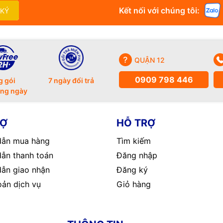
Kết nối với chúng tôi:
 KÝ
QUẬN 12
0909 798 446
g gói
7 ngày đổi trả
ong ngày
RỢ
HỖ TRỢ
ẫn mua hàng
Tìm kiếm
ẫn thanh toán
Đăng nhập
ẫn giao nhận
Đăng ký
oản dịch vụ
Giỏ hàng