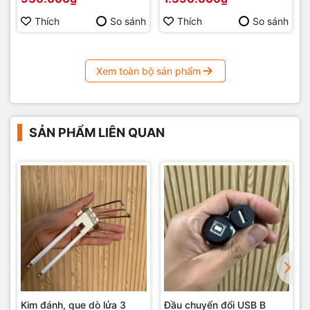
4-20mA, 1-5Vdc, 2-10Vdc
Thích
So sánh
Thích
So sánh
Xem toàn bộ sản phẩm
SẢN PHẨM LIÊN QUAN
Kim đánh, que dò lửa 3
Đầu chuyển đổi USB B