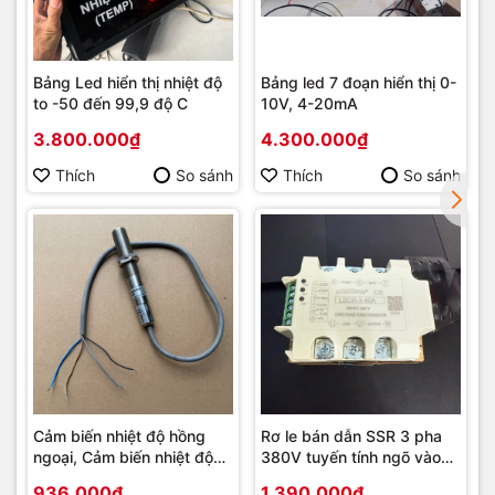
Bảng Led hiển thị nhiệt độ
Bảng led 7 đoạn hiển thị 0-
to -50 đến 99,9 độ C
10V, 4-20mA
3.800.000₫
4.300.000₫
Thích
So sánh
Thích
So sánh
Cảm biến nhiệt độ hồng
Rơ le bán dẫn SSR 3 pha
ngoại, Cảm biến nhiệt độ
380V tuyến tính ngõ vào
đo không tiếp xúc ngõ Ra
4-20mA, 0-5V, 0-10V
936.000₫
1.390.000₫