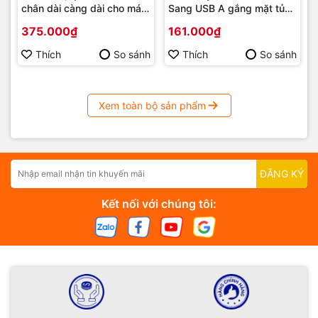
chân dài càng dài cho máy
Sang USB A gắng mặt tủ
rang cà phê, lò sơn tĩnh
phi 22mm
375.000₫
161.000₫
điện
Thích
So sánh
Thích
So sánh
Xem toàn bộ sản phẩm
ĐĂNG KÝ
Kết nối với chúng tôi: