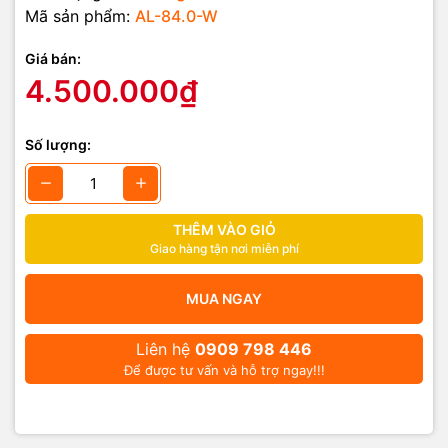
Mã sản phẩm:
AL-84.0-W
Giá bán:
4.500.000₫
Số lượng:
THÊM VÀO GIỎ
Giao hàng tận nơi miễn phí
MUA NGAY
Liên hệ
0909 798 446
Để được tư vấn và hỗ trợ ngay!!!