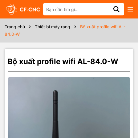
Thông số kỹ thuật
Nguồn cấp: 12-24V dc
Trang chủ
Thiết bị máy rang
Bộ xuất profile wifi AL-
Ngõ vào: RS-485
84.0-W
Ngõ ra: Wifi
Cách lý chống nhiễu cấp công nghiệp
Bộ xuất profile wifi AL-84.0-W