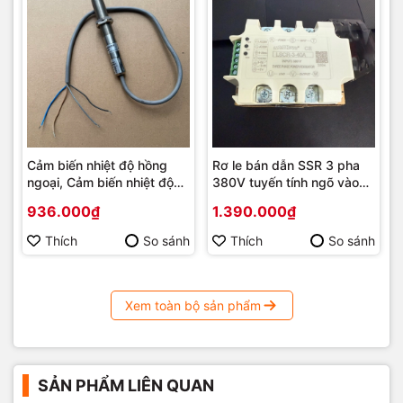
Cảm biến nhiệt độ hồng
Rơ le bán dẫn SSR 3 pha
ngoại, Cảm biến nhiệt độ
380V tuyến tính ngõ vào
đo không tiếp xúc ngõ Ra
4-20mA, 0-5V, 0-10V
936.000₫
1.390.000₫
4-20mA, 1-5Vdc, 2-10Vdc
Thích
So sánh
Thích
So sánh
Xem toàn bộ sản phẩm
SẢN PHẨM LIÊN QUAN