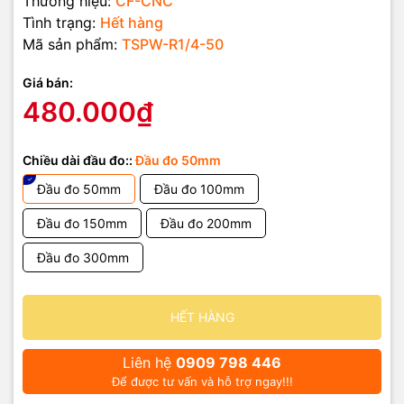
Thương hiệu:
CF-CNC
Tình trạng:
Hết hàng
Mã sản phẩm:
TSPW-R1/4-50
Giá bán:
480.000₫
Chiều dài đầu đo::
Đầu đo 50mm
Đầu đo 50mm
Đầu đo 100mm
Đầu đo 150mm
Đầu đo 200mm
Đầu đo 300mm
HẾT HÀNG
Liên hệ
0909 798 446
Để được tư vấn và hỗ trợ ngay!!!