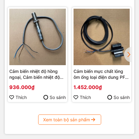
Cảm biến nhiệt độ hồng
Cảm biến mực chất lỏng
ngoại, Cảm biến nhiệt độ
ôm ống loại điện dung PF-
đo không tiếp xúc ngõ Ra
GR30N
936.000₫
1.452.000₫
4-20mA, 1-5Vdc, 2-10Vdc
Thích
So sánh
Thích
So sánh
Xem toàn bộ sản phẩm