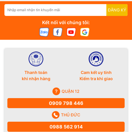
ĐĂNG KÝ
Kết nối với chúng tôi:
Thanh toán
Cam kết uy tính
khi nhận hàng
Kiểm tra khi giao
QUẬN 12
0909 798 446
THỦ ĐỨC
0988 562 914