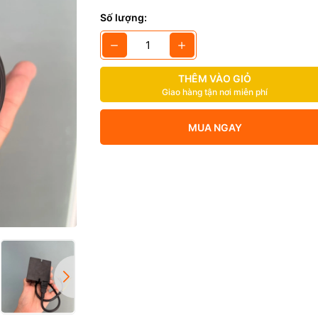
m: Bộ kích tia lửa điện cho đầu đốt gas
Số lượng:
: Taisi Taiwan
: 220-240V ac 50-60hz
THÊM VÀO GIỎ
Kv
Giao hàng tận nơi miễn phí
MUA NGAY