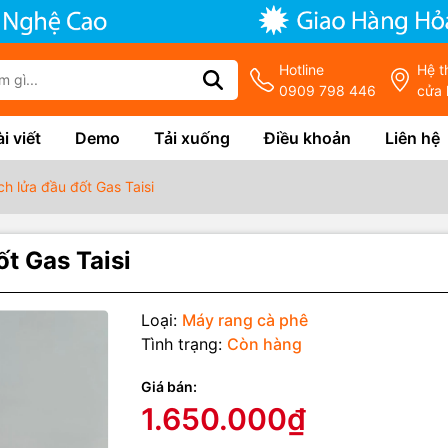
Hotline
Hệ t
0909 798 446
cửa 
i viết
Demo
Tải xuống
Điều khoản
Liên hệ
ch lửa đầu đốt Gas Taisi
ốt Gas Taisi
Loại:
Máy rang cà phê
Tình trạng:
Còn hàng
Giá bán:
1.650.000₫
g số kỹ thuật