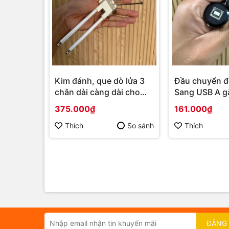
Kim đánh, que dò lửa 3
Đầu chuyển đ
chân dài càng dài cho
Sang USB A g
máy rang cà phê, lò sơn
phi 22mm
375.000₫
161.000₫
tĩnh điện
Thích
So sánh
Thích
ĐĂNG