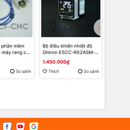
i phần mềm
Bộ điều khiển nhiệt độ
Đồng hồ 
o máy rang cà
Omron E5CC-RX2ASM-
bích Kpa
ất profile lắp
802 Ngõ ra relay + 485
1.450.000₫
687.00
4.0-V3
So sánh
Thích
So sánh
Thích