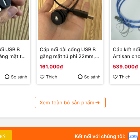
ổi USB B
Cáp nối dài cổng USB B
Cáp kết nố
ắng mặt tủ
gắng mặt tủ phi 22mm,
Artisan ch
Cáp máy in gắng mặt tủ
phê, Cáp xu
161.000₫
539.000₫
phi 22mm
máy AL-V8
So sánh
Thích
So sánh
Thích
Xem toàn bộ sản phẩm
Kết nối với chúng tôi:
 KÝ