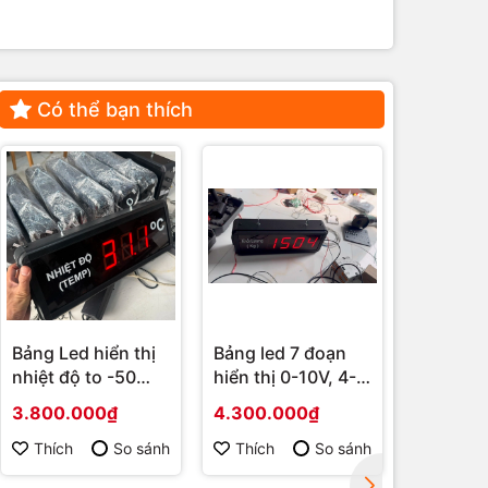
Có thể bạn thích
Bảng Led hiển thị
Bảng led 7 đoạn
Bảng le
nhiệt độ to -50
hiển thị 0-10V, 4-
nghiệp 4
đến 99,9 độ C
20mA
nhận gia
3.800.000₫
4.300.000₫
1.170.0
RS485
Thích
So sánh
Thích
So sánh
Thích