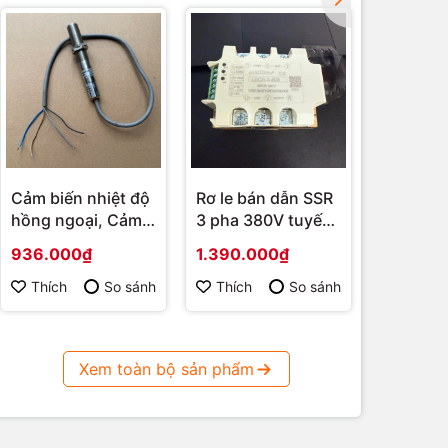
Cảm biến nhiệt độ
Rơ le bán dẫn SSR
Tủ điều 
hồng ngoại, Cảm
3 pha 380V tuyến
rang cà 
biến nhiệt độ đo
tính ngõ vào 4-
động dò
936.000₫
1.390.000₫
28.000
không tiếp xúc
20mA, 0-5V, 0-10V
Màn hình
ngõ Ra 4-20mA, 1-
Wecon, 
Thích
So sánh
Thích
So sánh
Thích
5Vdc, 2-10Vdc
Xem toàn bộ sản phẩm