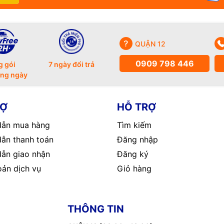
QUẬN 12
0909 798 446
g gói
7 ngày đổi trả
ong ngày
RỢ
HỖ TRỢ
ẫn mua hàng
Tìm kiếm
ẫn thanh toán
Đăng nhập
ẫn giao nhận
Đăng ký
oản dịch vụ
Giỏ hàng
THÔNG TIN