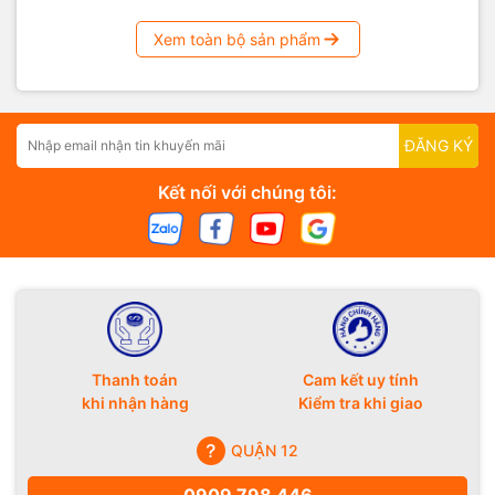
Xem toàn bộ sản phẩm
ĐĂNG KÝ
Kết nối với chúng tôi:
Thanh toán
Cam kết uy tính
khi nhận hàng
Kiểm tra khi giao
QUẬN 12
0909 798 446