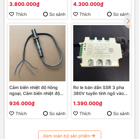
3.800.000₫
4.300.000₫
Thích
So sánh
Thích
So sánh
Cảm biến nhiệt độ hồng
Rơ le bán dẫn SSR 3 pha
ngoại, Cảm biến nhiệt độ
380V tuyến tính ngõ vào
đo không tiếp xúc ngõ Ra
4-20mA, 0-5V, 0-10V
936.000₫
1.390.000₫
4-20mA, 1-5Vdc, 2-10Vdc
Thích
So sánh
Thích
So sánh
Xem toàn bộ sản phẩm