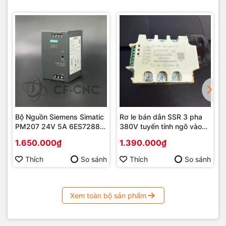
Bộ Nguồn Siemens Simatic
Rơ le bán dẫn SSR 3 pha
PM207 24V 5A 6ES7288-
380V tuyến tính ngõ vào
0ED10-0AA0
4-20mA, 0-5V, 0-10V
1.650.000₫
1.390.000₫
Thích
So sánh
Thích
So sánh
Xem toàn bộ sản phẩm