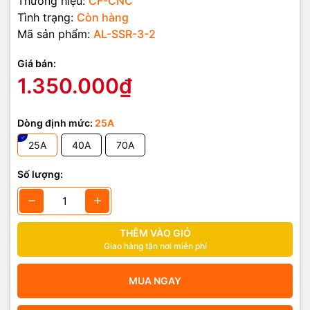
Thương hiệu:
CF-CNC
Tình trạng:
Còn hàng
Mã sản phẩm:
AL-SSR-3-2
Giá bán:
1.350.000₫
Dòng định mức:
25A
25A
40A
70A
Số lượng:
THÊM VÀO GIỎ
Giao hàng tận nơi miễn phí
MUA NGAY