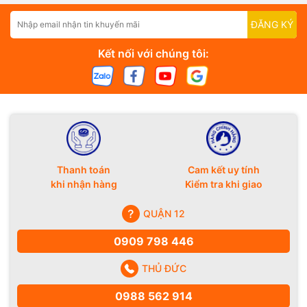
ĐĂNG KÝ
Kết nối với chúng tôi:
Thanh toán
Cam kết uy tính
khi nhận hàng
Kiểm tra khi giao
QUẬN 12
0909 798 446
THỦ ĐỨC
0988 562 914