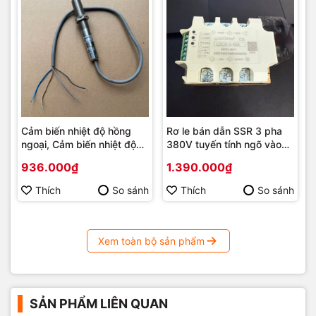
Cảm biến nhiệt độ hồng
Rơ le bán dẫn SSR 3 pha
ngoại, Cảm biến nhiệt độ
380V tuyến tính ngõ vào
đo không tiếp xúc ngõ Ra
4-20mA, 0-5V, 0-10V
936.000₫
1.390.000₫
4-20mA, 1-5Vdc, 2-10Vdc
Thích
So sánh
Thích
So sánh
Xem toàn bộ sản phẩm
SẢN PHẨM LIÊN QUAN