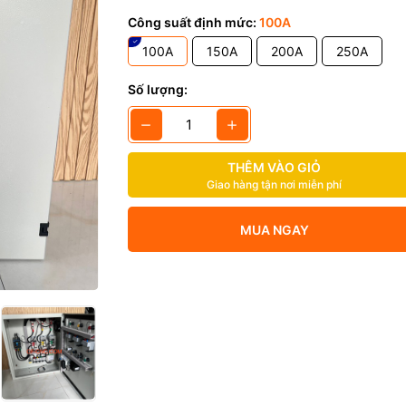
m: Tủ điều khiển nhiệt độ tuyến tính SCR
Công suất định mức:
100A
CF-CNC
100A
150A
200A
250A
2 tháng (Trừ các thiết bị công suất và cầu chì bảo vệ)
Số lượng:
 khiển: Tuyến tính, tự động điều chỉnh công suất đầu ra
trở đấu sao hoặc Tam giác
THÊM VÀO GIỎ
Giao hàng tận nơi miễn phí
MUA NGAY