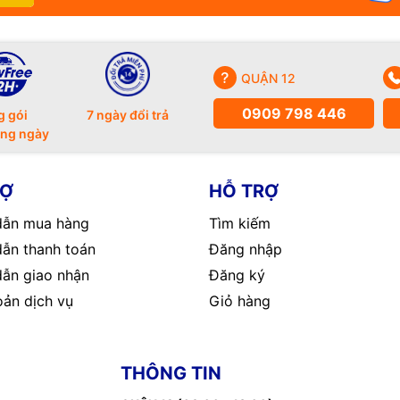
QUẬN 12
0909 798 446
g gói
7 ngày đổi trả
ong ngày
RỢ
HỖ TRỢ
ẫn mua hàng
Tìm kiếm
ẫn thanh toán
Đăng nhập
ẫn giao nhận
Đăng ký
oản dịch vụ
Giỏ hàng
THÔNG TIN