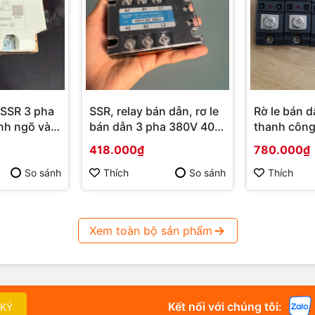
 SSR 3 pha
SSR, relay bán dẫn, rơ le
Rờ le bán 
nh ngõ vào
bán dẫn 3 pha 380V 40A,
thanh công
, 0-10V
input 3-32Vdc
1pha 300A
418.000₫
780.000₫
So sánh
Thích
So sánh
Thích
Xem toàn bộ sản phẩm
Kết nối với chúng tôi:
 KÝ