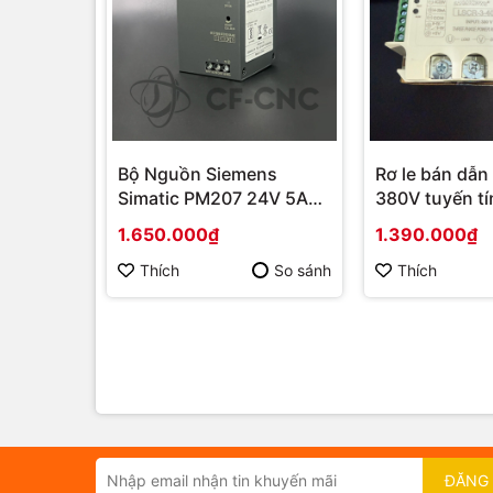
Bộ Nguồn Siemens
Rơ le bán dẫn
Simatic PM207 24V 5A
380V tuyến tí
6ES7288-0ED10-0AA0
4-20mA, 0-5V
1.650.000₫
1.390.000₫
Thích
So sánh
Thích
ĐĂNG