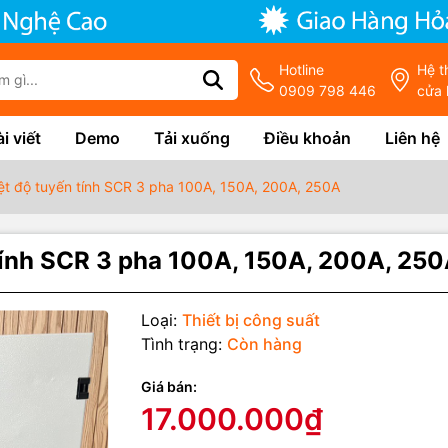
Hotline
Hệ t
0909 798 446
cửa 
i viết
Demo
Tải xuống
Điều khoản
Liên hệ
iệt độ tuyến tính SCR 3 pha 100A, 150A, 200A, 250A
 tính SCR 3 pha 100A, 150A, 200A, 25
Loại:
Thiết bị công suất
Tình trạng:
Còn hàng
Giá bán:
17.000.000₫
g số kỹ thuật