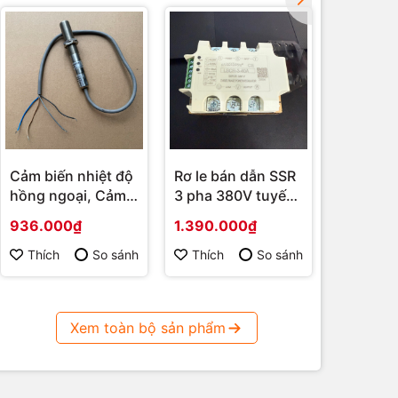
Cảm biến nhiệt độ
Rơ le bán dẫn SSR
Tủ điều 
hồng ngoại, Cảm
3 pha 380V tuyến
rang cà 
biến nhiệt độ đo
tính ngõ vào 4-
động dò
936.000₫
1.390.000₫
28.000
không tiếp xúc
20mA, 0-5V, 0-10V
Màn hình
ngõ Ra 4-20mA, 1-
Wecon, 
Thích
So sánh
Thích
So sánh
Thích
5Vdc, 2-10Vdc
Xem toàn bộ sản phẩm