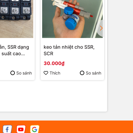
dẫn, SSR dạng
keo tản nhiệt cho SSR,
Biến trở
 suất cao
SCR
10kohm
30.000₫
37.000₫
So sánh
Thích
So sánh
Thích