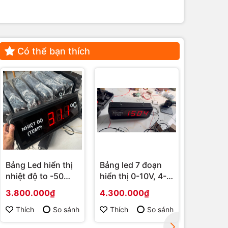
Có thể bạn thích
Bảng Led hiển thị
Bảng led 7 đoạn
Bảng le
nhiệt độ to -50
hiển thị 0-10V, 4-
nghiệp 4
đến 99,9 độ C
20mA
nhận gia
3.800.000₫
4.300.000₫
1.170.0
RS485
Thích
So sánh
Thích
So sánh
Thích