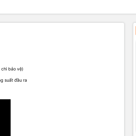
 chì bảo vệ)
ng suất đầu ra