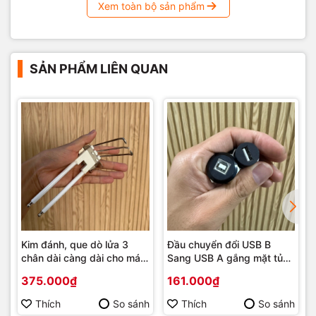
Xem toàn bộ sản phẩm
SẢN PHẨM LIÊN QUAN
Kim đánh, que dò lửa 3
Đầu chuyển đổi USB B
chân dài càng dài cho máy
Sang USB A gắng mặt tủ
rang cà phê, lò sơn tĩnh
phi 22mm
375.000₫
161.000₫
điện
Thích
So sánh
Thích
So sánh