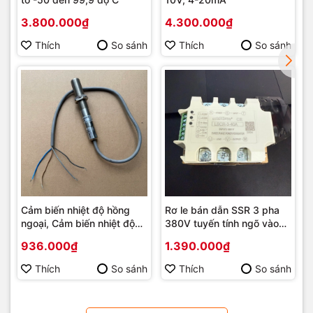
3.800.000₫
4.300.000₫
Thích
So sánh
Thích
So sánh
Cảm biến nhiệt độ hồng
Rơ le bán dẫn SSR 3 pha
ngoại, Cảm biến nhiệt độ
380V tuyến tính ngõ vào
đo không tiếp xúc ngõ Ra
4-20mA, 0-5V, 0-10V
936.000₫
1.390.000₫
4-20mA, 1-5Vdc, 2-10Vdc
Thích
So sánh
Thích
So sánh