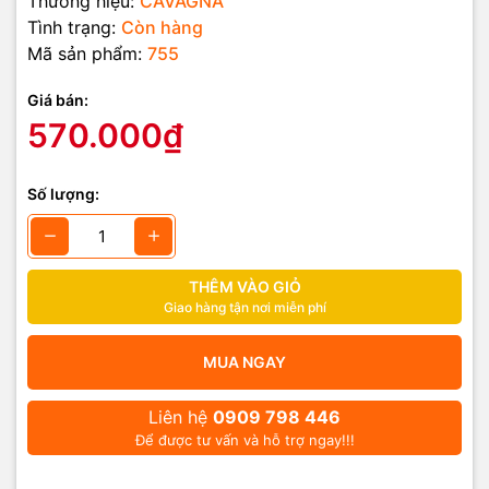
Thương hiệu:
CAVAGNA
Tình trạng:
Còn hàng
Mã sản phẩm:
755
Giá bán:
570.000₫
Số lượng:
THÊM VÀO GIỎ
Giao hàng tận nơi miễn phí
MUA NGAY
Liên hệ
0909 798 446
Để được tư vấn và hỗ trợ ngay!!!