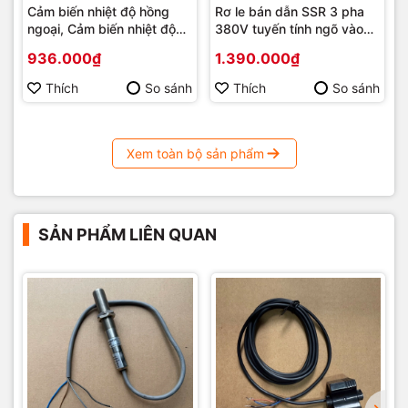
Cảm biến nhiệt độ hồng
Rơ le bán dẫn SSR 3 pha
ngoại, Cảm biến nhiệt độ
380V tuyến tính ngõ vào
đo không tiếp xúc ngõ Ra
4-20mA, 0-5V, 0-10V
936.000₫
1.390.000₫
4-20mA, 1-5Vdc, 2-10Vdc
Thích
So sánh
Thích
So sánh
Xem toàn bộ sản phẩm
SẢN PHẨM LIÊN QUAN