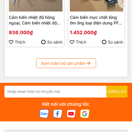
Cảm biến nhiệt độ hồng
Cảm biến mực chất lỏng
ngoại, Cảm biến nhiệt độ
ôm ống loại điện dung PF-
đo không tiếp xúc ngõ Ra
GR30N
936.000₫
1.452.000₫
4-20mA, 1-5Vdc, 2-10Vdc
Thích
So sánh
Thích
So sánh
Xem toàn bộ sản phẩm
ĐĂNG KÝ
Kết nối với chúng tôi: