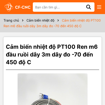
Thông số kỹ thuật
Ren M6
Trang chủ
Cảm biến nhiệt độ
Cảm biến nhiệt độ PT100
3 dây x 3m
Ren m6 đầu ruồi dây 3m dãy đo -70 đến 450 độ C
Dãy đo -70 đền 450 độ C
Sản xuất TẠI CF-CNC
Cảm biến nhiệt độ PT100 Ren m6
đầu ruồi dây 3m dãy đo -70 đến
450 độ C