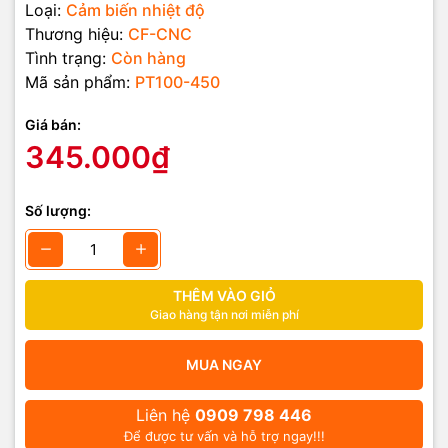
Loại:
Cảm biến nhiệt độ
Thương hiệu:
CF-CNC
Tình trạng:
Còn hàng
Mã sản phẩm:
PT100-450
Giá bán:
345.000₫
Số lượng:
THÊM VÀO GIỎ
Giao hàng tận nơi miễn phí
MUA NGAY
Liên hệ
0909 798 446
Để được tư vấn và hỗ trợ ngay!!!